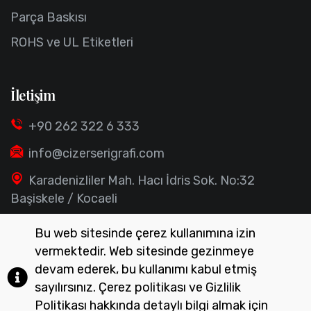
Parça Baskısı
ROHS ve UL Etiketleri
İletişim
+90 262 322 6 333
info@cizerserigrafi.com
Karadenizliler Mah. Hacı İdris Sok. No:32
Başiskele / Kocaeli
Bu web sitesinde çerez kullanımına izin
vermektedir. Web sitesinde gezinmeye
devam ederek, bu kullanımı kabul etmiş
sayılırsınız. Çerez politikası ve Gizlilik
Politikası hakkında detaylı bilgi almak için